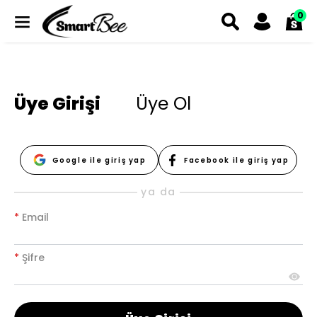
0
Üye Girişi
Üye Ol
Google ile giriş yap
Facebook ile giriş yap
ya da
*
Email
*
Şifre