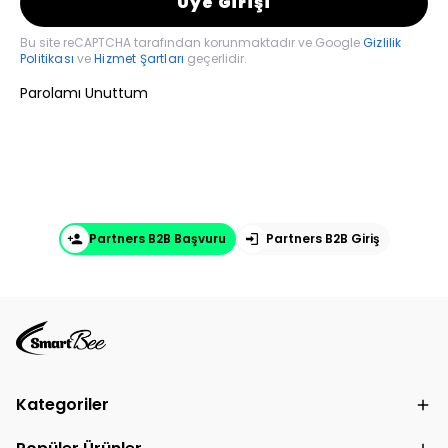
Üye Girişi
Bu site reCAPTCHA tarafından korunmaktadır ve Google
Gizlilik
Politikası
ve
Hizmet Şartları
geçerlidir.
Parolamı Unuttum
Partners B2B Başvuru
Partners B2B Giriş
Kategoriler