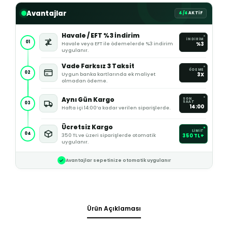
Avantajlar
4/4
AKTİF
Havale / EFT %3 İndirim
İNDİRİM
01
Havale veya EFT ile ödemelerde %3 indirim
%3
uygulanır.
Vade Farksız 3 Taksit
ÖDEME
02
Uygun banka kartlarında ek maliyet
3X
olmadan ödeme.
Aynı Gün Kargo
SON
SAAT
03
14:00
Hafta içi 14:00’a kadar verilen siparişlerde.
Ücretsiz Kargo
LİMİT
04
350 TL ve üzeri siparişlerde otomatik
350 TL+
uygulanır.
Avantajlar sepetinize otomatik uygulanır
Ürün Açıklaması