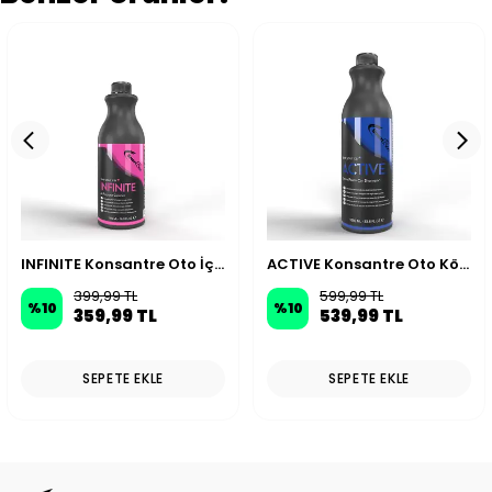
INFINITE Konsantre Oto İç ve Dış Genel Temizleyici APC - 500 ml
ACTIVE Konsantre Oto Köpük Şampuanı - 1000 ml
399,99 TL
599,99 TL
%
10
%
10
359,99 TL
539,99 TL
SEPETE EKLE
SEPETE EKLE