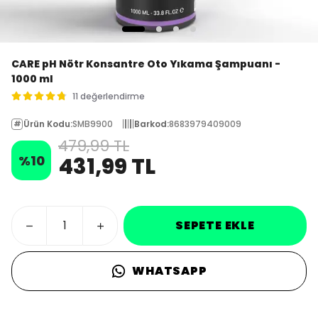
CARE pH Nötr Konsantre Oto Yıkama Şampuanı -
1000 ml
11 değerlendirme
Ürün Kodu
:
SMB9900
Barkod
:
8683979409009
479,99 TL
%
10
431,99 TL
SEPETE EKLE
WHATSAPP