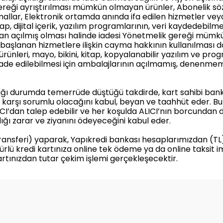
ereği ayrıştırılması mümkün olmayan ürünler, Abonelik s
n mallar, Elektronik ortamda anında ifa edilen hizmetler ve
tap, dijital içerik, yazılım programlarının, veri kaydedebil
dan açılmış olması halinde iadesi Yönetmelik gereği mümkü
a başlanan hizmetlere ilişkin cayma hakkının kullanılması
 ürünleri, mayo, bikini, kitap, kopyalanabilir yazılım ve pro
) iade edilebilmesi için ambalajlarının açılmamış, denenm
ptığı durumda temerrüde düştüğü takdirde, kart sahibi bank
arşı sorumlu olacağını kabul, beyan ve taahhüt eder. Bu d
CI’dan talep edebilir ve her koşulda ALICI’nın borcundan 
ığı zarar ve ziyanını ödeyeceğini kabul eder.
ansferi) yaparak, Yapıkredi bankası hesaplarımızdan (TL) h
 türlü kredi kartınıza online tek ödeme ya da online taksit 
artınızdan tutar çekim işlemi gerçekleşecektir.