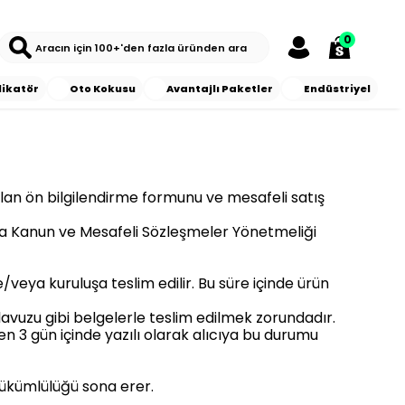
0
likatör
Oto Kokusu
Avantajlı Paketler
Endüstriyel
ulan ön bilgilendirme formunu ve mesafeli satış
kkında Kanun ve Mesafeli Sözleşmeler Yönetmeliği
e/veya kuruluşa teslim edilir. Bu süre içinde ürün
kılavuzu gibi belgelerle teslim edilmek zorundadır.
 3 gün içinde yazılı olarak alıcıya bu durumu
 yükümlülüğü sona erer.