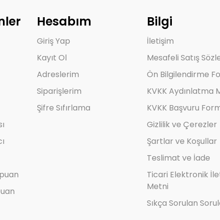
nler
Hesabım
Bilgi
Giriş Yap
İletişim
Kayıt Ol
Mesafeli Satış Söz
Adreslerim
Ön Bilgilendirme F
Siparişlerim
KVKK Aydınlatma M
Şifre Sıfırlama
KVKK Başvuru For
sı
Gizlilik ve Çerezler
cı
Şartlar ve Koşullar
Teslimat ve İade
mpuan
Ticari Elektronik İl
Metni
puan
Sıkça Sorulan Sorul