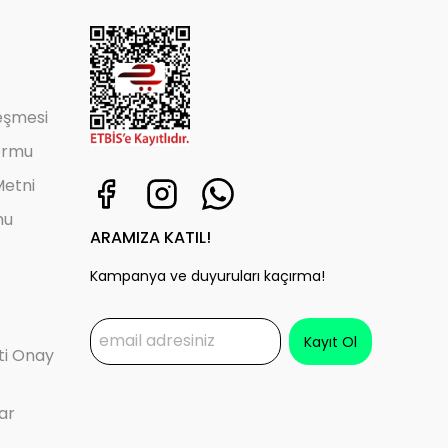
leşmesi
ormu
etni
mu
ARAMIZA KATIL!
Kampanya ve duyuruları kaçırma!
Kayıt Ol
eti Onay
ar