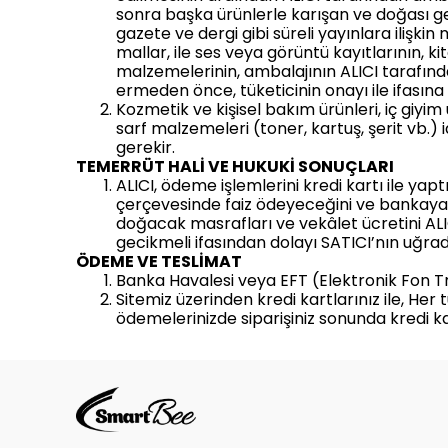
sonra başka ürünlerle karışan ve doğası g
gazete ve dergi gibi süreli yayınlara ilişki
mallar, ile ses veya görüntü kayıtlarının, ki
malzemelerinin, ambalajının ALICI tarafın
ermeden önce, tüketicinin onayı ile ifasın
Kozmetik ve kişisel bakım ürünleri, iç giyim
sarf malzemeleri (toner, kartuş, şerit vb.
gerekir.
TEMERRÜT HALİ VE HUKUKİ SONUÇLARI
ALICI, ödeme işlemlerini kredi kartı ile ya
çerçevesinde faiz ödeyeceğini ve bankaya k
doğacak masrafları ve vekâlet ücretini ALI
gecikmeli ifasından dolayı SATICI’nın uğrad
ÖDEME VE TESLİMAT
Banka Havalesi veya EFT (Elektronik Fon Tr
Sitemiz üzerinden kredi kartlarınız ile, Her
ödemelerinizde siparişiniz sonunda kredi k