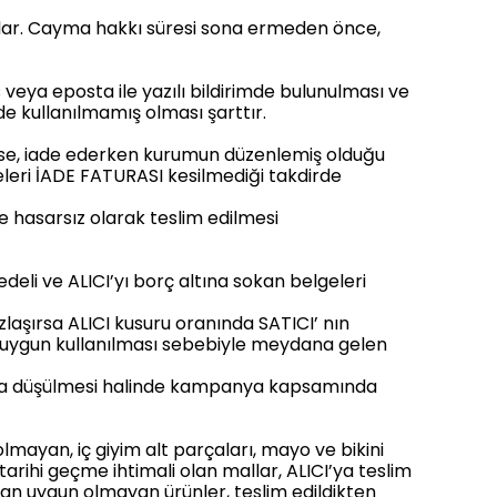
başlar. Cayma hakkı süresi sona ermeden önce,
 veya eposta ile yazılı bildirimde bulunulması ve
 kullanılmamış olması şarttır.
l ise, iade ederken kurumun düzenlemiş olduğu
eleri İADE FATURASI kesilmediği takdirde
ve hasarsız olarak teslim edilmesi
deli ve ALICI’yı borç altına sokan belgeleri
aşırsa ALICI kusuru oranında SATICI’ nın
 uygun kullanılması sebebiyle meydana gelen
tına düşülmesi halinde kampanya kapsamında
lmayan, iç giyim alt parçaları, mayo ve bikini
arihi geçme ihtimali olan mallar, ALICI’ya teslim
ndan uygun olmayan ürünler, teslim edildikten