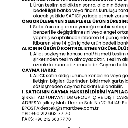
Ürün teslim edildikten sonra, alıcının ödeme 
bedeli ilgili banka veya finans kuruluşu tar
olacak şekilde SATICI’ya iade etmek zorun
ÖNGÖRÜLEMEYEN SEBEPLERLE ÜRÜN SÜRESİNDE
Satıcı’nın öngöremeyeceği mücbir sebepler ol
benzeri ile değiştirilmesini veya engel orta
yapmış ise iptalinden itibaren 14 gün içinde
itibaren yine 14 gün içinde ürün bedeli ban
ALICININ ÜRÜNÜ KONTROL ETME YÜKÜMLÜLÜ
Alıcı, sözleşme konusu mal/hizmeti teslim 
şirketinden teslim almayacaktır. Teslim al
özenle korunmak zorundadır. Cayma hakkı ku
CAYMA HAKKI:
ALICI; satın aldığı ürünün kendisine veya gö
iletişim bilgileri üzerinden bildirmek şart
sözleşmeden cayma hakkını kullanabilir.
1. SATICININ CAYMA HAKKI BİLDİRİMİ YAPILACA
ŞİRKET ADI/UNVANI: DB GROUP İÇ VE DIŞ TİCARE
ADRES:Yeşilköy Mah. Ümran Sok. No:20 34149 Bakı
EPOSTA:
destek@smartbee.com.tr
TEL: +90 212 663 77 70
FAKS:
+90 212 663 77 70