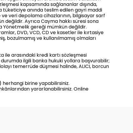
özleşmesi kapsamında sağlananlar dışında,
ya tüketiciye anında teslim edilen gayri maddi
me ve veri depolama cihazlarının, bilgisayar sarf
n değildir. Ayrıca Cayma hakkı süresi sona
 da Yönetmelik gereği mümkün değildir.
gramlar, DVD, VCD, CD ve kasetler ile kırtasiye
emiş, bozulmamış ve kullanılmamış olmaları
a ile arasındaki kredi kartı sözleşmesi
urumda ilgili banka hukuki yollara başvurabilir;
dolayı temerrüde düşmesi halinde, ALICI, borcun
erhangi birine yapabilirsiniz.
imkânlarından yararlanabilirsiniz. Online