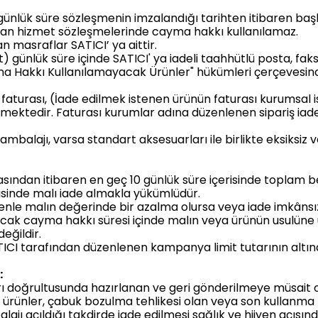
 14 günlük süre sözleşmenin imzalandığı tarihten itibaren 
lanan hizmet sözleşmelerinde cayma hakkı kullanılamaz.
masraflar SATICI’ ya aittir.
) günlük süre içinde SATICI' ya iadeli taahhütlü posta, faks
 Hakkı Kullanılamayacak Ürünler" hükümleri çerçevesinde
ün faturası, (İade edilmek istenen ürünün faturası kurumsa
ekmektedir. Faturası kurumlar adına düzenlenen sipariş iad
ambalajı, varsa standart aksesuarları ile birlikte eksiksiz 
sından itibaren en geç 10 günlük süre içerisinde toplam be
risinde malı iade almakla yükümlüdür.
nle malın değerinde bir azalma olursa veya iade imkânsızl
ncak cayma hakkı süresi içinde malın veya ürünün usulüne
eğildir.
TICI tarafından düzenlenen kampanya limit tutarının al
:
çları doğrultusunda hazırlanan ve geri gönderilmeye müsait o
k ürünler, çabuk bozulma tehlikesi olan veya son kullanma t
ajı açıldığı takdirde iade edilmesi sağlık ve hijyen açısı