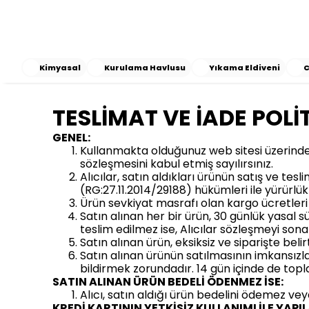
Kimyasal
Kurulama Havlusu
Yıkama Eldiveni
C
TESLİMAT VE İADE POLİ
GENEL:
Kullanmakta olduğunuz web sitesi üzerinden
sözleşmesini kabul etmiş sayılırsınız.
Alıcılar, satın aldıkları ürünün satış ve te
(RG:27.11.2014/29188) hükümleri ile yürürlük
Ürün sevkiyat masrafı olan kargo ücretleri 
Satın alınan her bir ürün, 30 günlük yasal s
teslim edilmez ise, Alıcılar sözleşmeyi sona 
Satın alınan ürün, eksiksiz ve siparişte bel
Satın alınan ürünün satılmasının imkansızl
bildirmek zorundadır. 14 gün içinde de top
SATIN ALINAN ÜRÜN BEDELİ ÖDENMEZ İSE:
Alıcı, satın aldığı ürün bedelini ödemez ve
KREDİ KARTININ YETKİSİZ KULLANIMI İLE YAPI