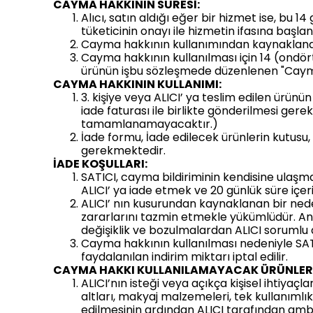
CAYMA HAKKININ SÜRESİ:
Alıcı, satın aldığı eğer bir hizmet ise, bu
tüketicinin onayı ile hizmetin ifasına baş
Cayma hakkının kullanımından kaynaklanan 
Cayma hakkının kullanılması için 14 (ondört
ürünün işbu sözleşmede düzenlenen "Cayma
CAYMA HAKKININ KULLANIMI:
3. kişiye veya ALICI’ ya teslim edilen ürün
iade faturası ile birlikte gönderilmesi ger
tamamlanamayacaktır.)
İade formu, İade edilecek ürünlerin kutusu, 
gerekmektedir.
İADE KOŞULLARI:
SATICI, cayma bildiriminin kendisine ulaşma
ALICI’ ya iade etmek ve 20 günlük süre içe
ALICI’ nın kusurundan kaynaklanan bir nede
zararlarını tazmin etmekle yükümlüdür. A
değişiklik ve bozulmalardan ALICI sorumlu d
Cayma hakkının kullanılması nedeniyle SA
faydalanılan indirim miktarı iptal edilir.
CAYMA HAKKI KULLANILAMAYACAK ÜRÜNLER
ALICI’nın isteği veya açıkça kişisel ihtiya
altları, makyaj malzemeleri, tek kullanımlı
edilmesinin ardından ALICI tarafından ambal