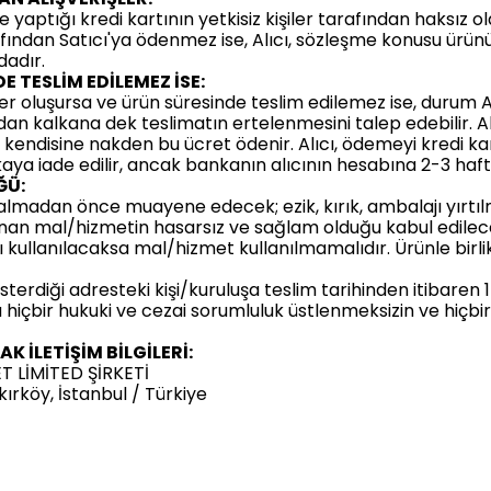
yaptığı kredi kartının yetkisiz kişiler tarafından haksız ola
afından Satıcı'ya ödenmez ise, Alıcı, sözleşme konusu ürünü 
dadır.
 TESLİM EDİLEMEZ İSE:
uşursa ve ürün süresinde teslim edilemez ise, durum Alıcı’ya 
dan kalkana dek teslimatın ertelenmesini talep edebilir. Alı
 kendisine nakden bu ücret ödenir. Alıcı, ödemeyi kredi kar
kaya iade edilir, ancak bankanın alıcının hesabına 2-3 haft
ĞÜ:
almadan önce muayene edecek; ezik, kırık, ambalajı yırtılm
ınan mal/hizmetin hasarsız ve sağlam olduğu kabul edilece
llanılacaksa mal/hizmet kullanılmamalıdır. Ürünle birlikt
sterdiği adresteki kişi/kuruluşa teslim tarihinden itibaren 
ıyla hiçbir hukuki ve cezai sorumluluk üstlenmeksizin ve hi
K İLETİŞİM BİLGİLERİ:
T LİMİTED ŞİRKETİ
rköy, İstanbul / Türkiye