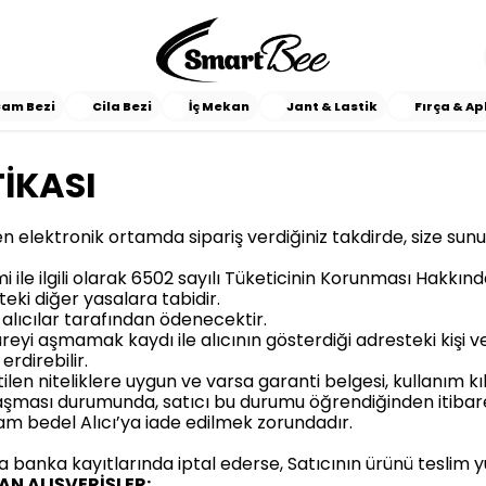
am Bezi
Cila Bezi
İç Mekan
Jant & Lastik
Fırça & Ap
TİKASI
 elektronik ortamda sipariş verdiğiniz takdirde, size sun
slimi ile ilgili olarak 6502 sayılı Tüketicinin Korunması Ha
teki diğer yasalara tabidir.
alıcılar tarafından ödenecektir.
üreyi aşmamak kaydı ile alıcının gösterdiği adresteki kişi v
erdirebilir.
irtilen niteliklere uygun ve varsa garanti belgesi, kullanım 
aşması durumunda, satıcı bu durumu öğrendiğinden itibaren
lam bedel Alıcı’ya iade edilmek zorundadır.
ya banka kayıtlarında iptal ederse, Satıcının ürünü teslim
LAN ALIŞVERİŞLER: