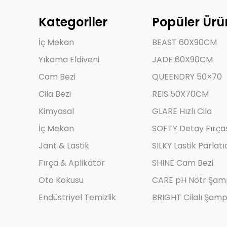
Kategoriler
Popüler Ürü
İç Mekan
BEAST 60X90CM
Yıkama Eldiveni
JADE 60X90CM
Cam Bezi
QUEENDRY 50×70
Cila Bezi
REIS 50X70CM
Kimyasal
GLARE Hızlı Cila
İç Mekan
SOFTY Detay Fırça
Jant & Lastik
SILKY Lastik Parlatı
Fırça & Aplikatör
SHINE Cam Bezi
Oto Kokusu
CARE pH Nötr Şa
Endüstriyel Temizlik
BRIGHT Cilalı Şam