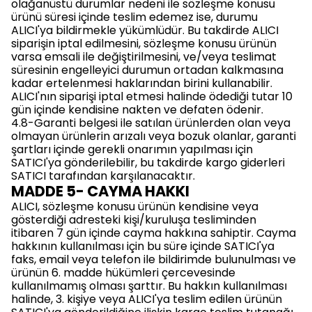
olağanüstü durumlar nedeni ile sözleşme konusu
ürünü süresi içinde teslim edemez ise, durumu
ALICI'ya bildirmekle yükümlüdür. Bu takdirde ALICI
siparişin iptal edilmesini, sözleşme konusu ürünün
varsa emsali ile değiştirilmesini, ve/veya teslimat
süresinin engelleyici durumun ortadan kalkmasına
kadar ertelenmesi haklarından birini kullanabilir.
ALICI'nın siparişi iptal etmesi halinde ödediği tutar 10
gün içinde kendisine nakten ve defaten ödenir.
4.8-Garanti belgesi ile satılan ürünlerden olan veya
olmayan ürünlerin arızalı veya bozuk olanlar, garanti
şartları içinde gerekli onarımın yapılması için
SATICI'ya gönderilebilir, bu takdirde kargo giderleri
SATICI tarafından karşılanacaktır.
MADDE 5- CAYMA HAKKI
ALICI, sözleşme konusu ürünün kendisine veya
gösterdiği adresteki kişi/kuruluşa tesliminden
itibaren 7 gün içinde cayma hakkına sahiptir. Cayma
hakkının kullanılması için bu süre içinde SATICI'ya
faks, email veya telefon ile bildirimde bulunulması ve
ürünün 6. madde hükümleri çercevesinde
kullanılmamış olması şarttır. Bu hakkın kullanılması
halinde, 3. kişiye veya ALICI'ya teslim edilen ürünün