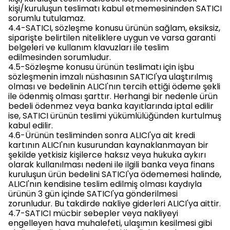
kişi/kuruluşun teslimatı kabul etmemesininden SATICI
sorumlu tutulamaz.
4.4-SATICI, sözleşme konusu ürünün sağlam, eksiksiz,
siparişte belirtilen niteliklere uygun ve varsa garanti
belgeleri ve kullanım klavuzları ile teslim
edilmesinden sorumludur.
4.5-Sözleşme konusu ürünün teslimatı için işbu
sözleşmenin imzalı nüshasının SATICI'ya ulaştırılmış
olması ve bedelinin ALICI'nın tercih ettiği ödeme şekli
ile ödenmiş olması şarttır. Herhangi bir nedenle ürün
bedeli ödenmez veya banka kayıtlarında iptal edilir
ise, SATICI ürünün teslimi yükümlülüğünden kurtulmuş
kabul edilir.
4.6-Ürünün tesliminden sonra ALICI'ya ait kredi
kartının ALICI'nın kusurundan kaynaklanmayan bir
şekilde yetkisiz kişilerce haksız veya hukuka aykırı
olarak kullanılması nedeni ile ilgili banka veya finans
kuruluşun ürün bedelini SATICI'ya ödememesi halinde,
ALICI'nın kendisine teslim edilmiş olması kaydıyla
ürünün 3 gün içinde SATICI'ya gönderilmesi
zorunludur. Bu takdirde nakliye giderleri ALICI'ya aittir.
4.7-SATICI mücbir sebepler veya nakliyeyi
engelleyen hava muhalefeti, ulaşımın kesilmesi gibi