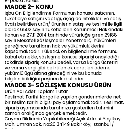
E-posta Adresi:
MADDE 2- KONU
İşbu Ön Bilgilendirme Formunun konusu, satıcının,
tüketiciye satışını yaptığı, aşağıda nitelikleri ve satış
fiyatı belirtilen ürün/ ürünlerin satışı ve teslimi ile ilgili
olarak 6502 sayılı Tüketicilerin Korunması Hakkındaki
Kanun ve 27.11.2014 tarihinde yürürlüğe giren 29188
sayılı Mesafeli Sözleşmeler Yönetmeliği hükümleri
gereğince tarafların hak ve yükümlülüklerini
kapsamaktadır. Tüketici, ön bilgilendirme formunu
kabul etmekle, sözleşme konusu siparişi onayladığı
takdirde sipariş konusu bedeli, varsa kargo ücretini
ve varsa vergi gibi belirtilen ek ücretleri ödeme
yükümlülüğü altına gireceğini ve bu konuda
bilgilendirildiğini peşinen kabul eder.
MADDE 3- SÖZLEŞME KONUSU ÜRÜN
Ürün Adı Adet Toplam Tutar
Teslimat Tarihi: Kargo ile yapılan gönderimlerde net
bir teslim tarihi bilgisi paylaşılamamaktadır. Teslimat,
sipariş aşamasında tarafınıza gösterilen tahmini
zaman aralığında gerçeklemektedir.
Cayma Bildirimin Yapılabileceği Açık Adresi: Yeşilköy
Mah. Ümran Sok. No:20 34149 Bakırköy, İstanbul /