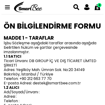
0
ÖN BİLGİLENDİRME FORMU
MADDE 1 - TARAFLAR
İşbu Sözleşme aşağıdaki taraflar arasında aşağıda
belirtilen hüküm ve şartlar çerçevesinde
imzalanmıştır.
1.1 SATICI
Ticari Ünvanı: DB GROUP İÇ VE DIŞ TİCARET LİMTED
ŞİRKETİ
Adres: Yeşilköy Mah. Ümran Sok. No:20 34149
Bakırköy, İstanbul / Türkiye
Telefon: +90 212 663 77 70
E-posta Adresi:
destek@smartbee.com.tr
1.2 ALICI
Adı/Soyadı/Ünvanı :
Adresi :
Telefon :