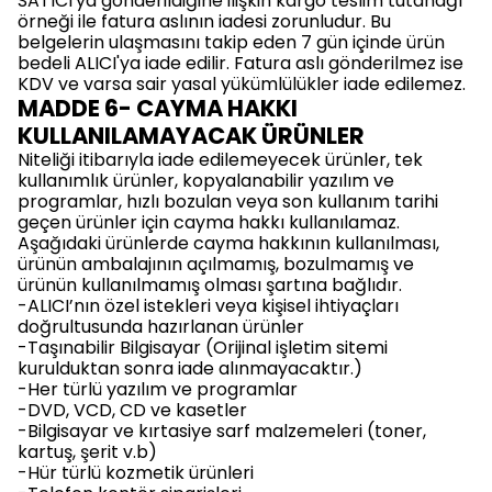
SATICI'ya gönderildiğine ilişkin kargo teslim tutanağı
örneği ile fatura aslının iadesi zorunludur. Bu
belgelerin ulaşmasını takip eden 7 gün içinde ürün
bedeli ALICI'ya iade edilir. Fatura aslı gönderilmez ise
KDV ve varsa sair yasal yükümlülükler iade edilemez.
MADDE 6- CAYMA HAKKI
KULLANILAMAYACAK ÜRÜNLER
Niteliği itibarıyla iade edilemeyecek ürünler, tek
kullanımlık ürünler, kopyalanabilir yazılım ve
programlar, hızlı bozulan veya son kullanım tarihi
geçen ürünler için cayma hakkı kullanılamaz.
Aşağıdaki ürünlerde cayma hakkının kullanılması,
ürünün ambalajının açılmamış, bozulmamış ve
ürünün kullanılmamış olması şartına bağlıdır.
-ALICI’nın özel istekleri veya kişisel ihtiyaçları
doğrultusunda hazırlanan ürünler
-Taşınabilir Bilgisayar (Orijinal işletim sitemi
kurulduktan sonra iade alınmayacaktır.)
-Her türlü yazılım ve programlar
-DVD, VCD, CD ve kasetler
-Bilgisayar ve kırtasiye sarf malzemeleri (toner,
kartuş, şerit v.b)
-Hür türlü kozmetik ürünleri