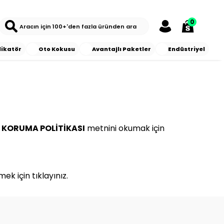
0
likatör
Oto Kokusu
Avantajlı Paketler
Endüstriyel
Rİ KORUMA POLİTİKASI
metnini okumak için
rmek için
tıklayınız.