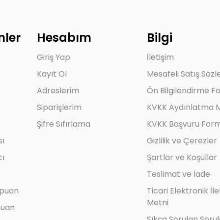
nler
Hesabım
Bilgi
Giriş Yap
İletişim
Kayıt Ol
Mesafeli Satış Söz
Adreslerim
Ön Bilgilendirme F
Siparişlerim
KVKK Aydınlatma M
Şifre Sıfırlama
KVKK Başvuru For
sı
Gizlilik ve Çerezler
cı
Şartlar ve Koşullar
Teslimat ve İade
mpuan
Ticari Elektronik İl
Metni
puan
Sıkça Sorulan Sorul