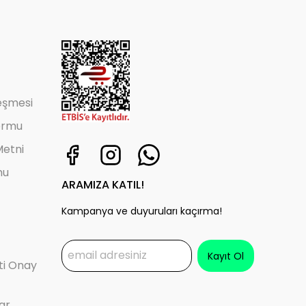
leşmesi
ormu
etni
mu
ARAMIZA KATIL!
Kampanya ve duyuruları kaçırma!
Kayıt Ol
eti Onay
ar