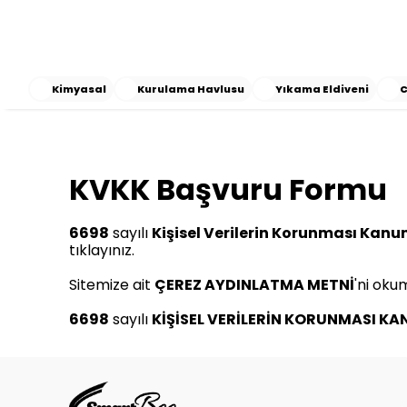
Kimyasal
Kurulama Havlusu
Yıkama Eldiveni
C
KVKK Başvuru Formu
6698
sayılı
Kişisel Verilerin Korunması Kanu
tıklayınız.
Sitemize ait
ÇEREZ AYDINLATMA METNİ
'ni okum
6698
sayılı
KİŞİSEL VERİLERİN KORUNMASI KA