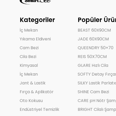
Kategoriler
Popüler Ürü
İç Mekan
BEAST 60X90CM
Yıkama Eldiveni
JADE 60X90CM
Cam Bezi
QUEENDRY 50×70
Cila Bezi
REIS 50X70CM
Kimyasal
GLARE Hızlı Cila
İç Mekan
SOFTY Detay Fırça
Jant & Lastik
SILKY Lastik Parlatı
Fırça & Aplikatör
SHINE Cam Bezi
Oto Kokusu
CARE pH Nötr Şa
Endüstriyel Temizlik
BRIGHT Cilalı Şam