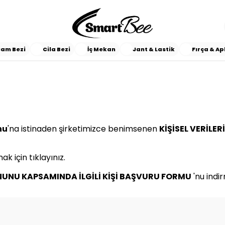
am Bezi
Cila Bezi
İç Mekan
Jant & Lastik
Fırça & Ap
nu
'na istinaden şirketimizce benimsenen
KİŞİSEL VERİLE
ak için tıklayınız.
NUNU KAPSAMINDA İLGİLİ KİŞİ BAŞVURU FORMU
'nu indi