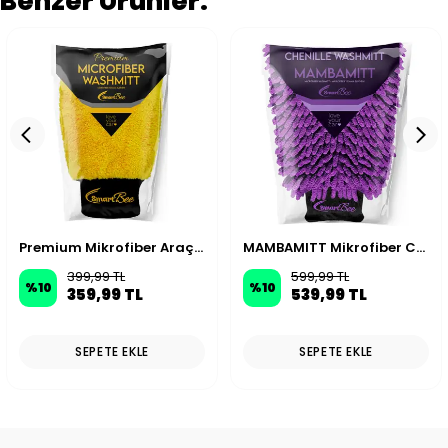
Benzer Ürünler.
Premium Mikrofiber Araç Yıkama ve Cila Eldiveni
MAMBAMITT Mikrofiber Chenille Oto Yıkama Eldiveni
399,99 TL
599,99 TL
%
10
%
10
359,99 TL
539,99 TL
SEPETE EKLE
SEPETE EKLE