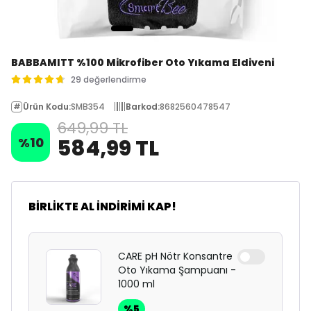
BABBAMITT %100 Mikrofiber Oto Yıkama Eldiveni
29 değerlendirme
Ürün Kodu
:
SMB354
Barkod
:
8682560478547
649,99 TL
%
10
584,99 TL
BİRLİKTE AL İNDİRİMİ KAP!
CARE pH Nötr Konsantre
Oto Yıkama Şampuanı -
1000 ml
%
5