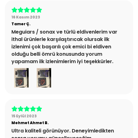
16 Kasım 2023
Tamer
Ç.
Meguiars / sonax ve türlü eldivenlerim var
ithal ürünlerle karşılaştırıcak olursak ilk
izlenimi çok başarılı çok emici bi eldiven
olduğu belli ömrü konusunda yorum
yapamam ilk izlenimlerim iyi teşekkürler.
15 Eylül 2023
Mehmet Ahmet
B.
Ultra kaliteli görünüyor. Deneyimledikten