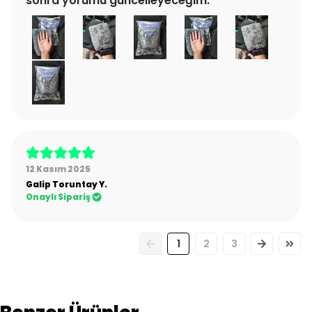
sonra yorumu güncelleyeceğim.
12 Kasım 2025
Galip Toruntay
Y.
Onaylı Sipariş
1
2
3