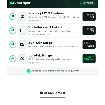
Avantajlar
4/4
AKTİF
Havale / EFT %3 İndirim
İNDİRİM
01
Havale veya EFT ile ödemelerde %3 indirim
%3
uygulanır.
Vade Farksız 3 Taksit
ÖDEME
02
Uygun banka kartlarında ek maliyet
3X
olmadan ödeme.
Aynı Gün Kargo
SON
SAAT
03
14:00
Hafta içi 14:00’a kadar verilen siparişlerde.
Ücretsiz Kargo
LİMİT
04
350 TL ve üzeri siparişlerde otomatik
350 TL+
uygulanır.
Avantajlar sepetinize otomatik uygulanır
Ürün Açıklaması