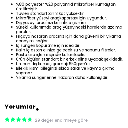
%80 polyester %20 polyamid mikrofiber kumaştan
üretilmiştir.
Tüyleri standarttan 3 kat yüksektir.
Mikrofiber yüzeyi araçkaportası için uygundur.
Dış yüzeyi aracınızı kesinlikle çizmez.
Sürekli kullanımda araç yüzeyindeki harelerde azalma
görülür.
Fırçaya nazaran aracınız için daha güvenli bir yıkama
deneyimi sağlar.
Iç süngeri köpürtme için idealdir.
Kalın iç astarı elinize gelecek su ve sabunu filtreler.
Pasta cila işlemi içinde kullanılabilir.
Ürün ölçüleri standart bir erkek eline uyacak şekildedir.
Ürünün dış kumaş gramajı 650gsm'dir
Bileklik kısmı bileğinizi sıkıca sarar ve kayma çıkma
yapmaz.
Yıkama süngerlerine nazaran daha kullanışlıdır.
Yorumlar
29 değerlendirmeye göre