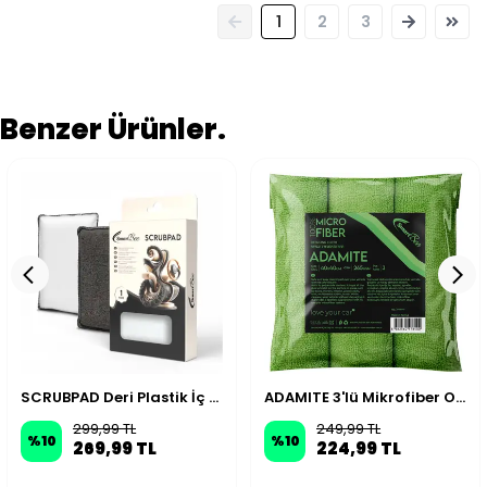
1
2
3
Benzer Ürünler.
SCRUBPAD Deri Plastik İç Mekan Detaylı Temizlik Süngeri
ADAMITE 3'lü Mikrofiber Oto Temizlik Bezi 40x40 265GSM - Yeşil
299,99 TL
249,99 TL
%
10
%
10
269,99 TL
224,99 TL