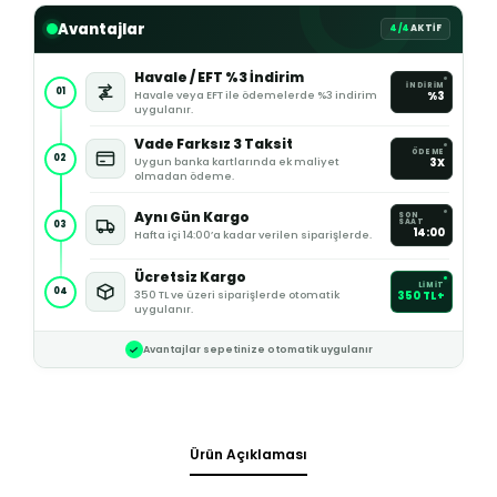
Avantajlar
4/4
AKTİF
Havale / EFT %3 İndirim
İNDİRİM
01
Havale veya EFT ile ödemelerde %3 indirim
%3
uygulanır.
Vade Farksız 3 Taksit
ÖDEME
02
Uygun banka kartlarında ek maliyet
3X
olmadan ödeme.
Aynı Gün Kargo
SON
SAAT
03
14:00
Hafta içi 14:00’a kadar verilen siparişlerde.
Ücretsiz Kargo
LİMİT
04
350 TL ve üzeri siparişlerde otomatik
350 TL+
uygulanır.
Avantajlar sepetinize otomatik uygulanır
Ürün Açıklaması