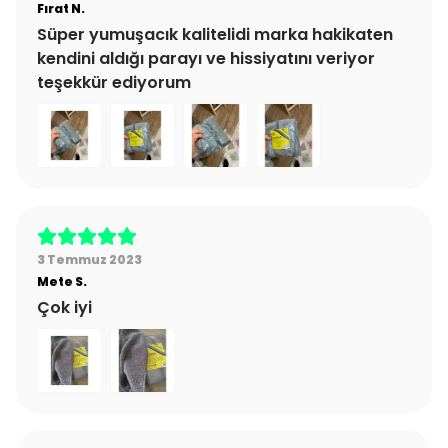
Fırat
N.
Süper yumuşacık kalitelidi marka hakikaten
kendini aldığı parayı ve hissiyatını veriyor
teşekkür ediyorum
3 Temmuz 2023
Mete
S.
Çok iyi