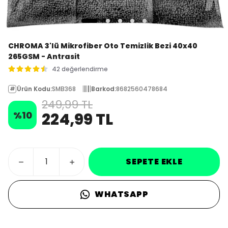
CHROMA 3'lü Mikrofiber Oto Temizlik Bezi 40x40
265GSM - Antrasit
42 değerlendirme
Ürün Kodu
:
SMB368
Barkod
:
8682560478684
249,99 TL
%
10
224,99 TL
SEPETE EKLE
WHATSAPP