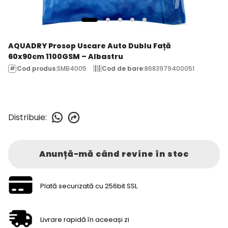
AQUADRY Prosop Uscare Auto Dublu Față
60x90cm 1100GSM – Albastru
Cod produs
:
SMB4005
Cod de bare
:
8683979400051
Distribuie
:
Anunță-mă când revine în stoc
Plată securizată cu 256bit SSL
Livrare rapidă în aceeași zi