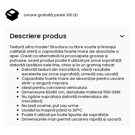
Livrare gratuită peste 100 LEI
Descriere produs
Textură ultra moale! Structura cu fibre scurte și finisajul
catifelat oferă o capacitate foarte mare de absorbție a
apei. Creat ca alternativă la prosoapele groase și
pufoase, acest produs poate fi utilizat pe orice suprafață
datorită țesăturii sale fine, chiar și la un gramaj ridicat.
Datorită texturii din microfibră, oferă rezultate
excelente pe orice suprafață, umedă sau uscată.
Capacitate foarte mare de absorbție pentru uscare
dintr-o singură mișcare.
Ideal pentru caroseria vehiculului.
Dimensiune 60x90 cm, densitate material 1100 GSM.
Nu zgârie suprafața datorită materialului din
microfibră.
Nu lasă scame, puf sau urme.
Lavabil la mașină până la 30°C.
Poate fi utilizat pe toate tipurile de suprafețe.
Dimensiunile mari permit uscarea rapidă și ușoară.