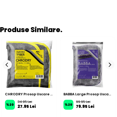
Produse Similare.
CHRODRY Prosop Uscare Auto din Microfibră 50x70cm 440GSM – Antracit
BABBA Large Prosop Uscare Auto din Microfibră cu Două Straturi 50x70 1300GSM – Gri Închis
34.95 Lei
99.95 Lei
%
20
%
20
27.95 Lei
79.95 Lei