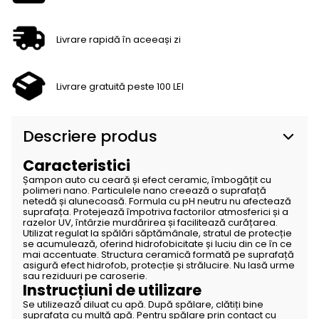
Livrare rapidă în aceeași zi
Livrare gratuită peste 100 LEI
Descriere produs
Caracteristici
Șampon auto cu ceară și efect ceramic, îmbogățit cu
polimeri nano. Particulele nano creează o suprafață
netedă și alunecoasă. Formula cu pH neutru nu afectează
suprafața. Protejează împotriva factorilor atmosferici și a
razelor UV, întârzie murdărirea și facilitează curățarea.
Utilizat regulat la spălări săptămânale, stratul de protecție
se acumulează, oferind hidrofobicitate și luciu din ce în ce
mai accentuate. Structura ceramică formată pe suprafață
asigură efect hidrofob, protecție și strălucire. Nu lasă urme
sau reziduuri pe caroserie.
Instrucțiuni de utilizare
Se utilizează diluat cu apă. După spălare, clătiți bine
suprafața cu multă apă. Pentru spălare prin contact cu