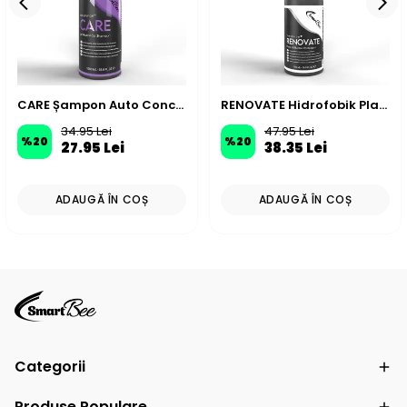
CARE Șampon Auto Concentrat pH Neutru – 1000 ml
RENOVATE Hidrofobik Plastik Aksam, Trim Koruyucu ve Yenileyici - 500 ml
34.95 Lei
47.95 Lei
%
20
%
20
27.95 Lei
38.35 Lei
ADAUGĂ ÎN COȘ
ADAUGĂ ÎN COȘ
Categorii
Produse Populare