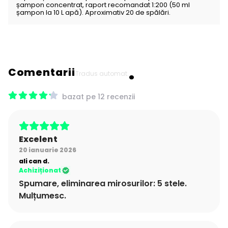
șampon concentrat, raport recomandat 1:200 (50 ml
șampon la 10 L apă). Aproximativ 20 de spălări.
Comentarii
Tradus automat.
bazat pe 12 recenzii
Excelent
20 ianuarie 2026
ali can
d.
Achiziționat
Spumare, eliminarea mirosurilor: 5 stele.
Mulțumesc.