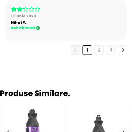
19 iunie 2026
Nihat
Y.
Achiziționat
1
2
3
Produse Similare.