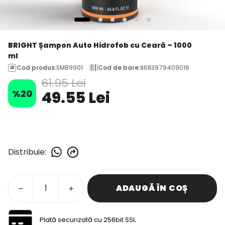
BRIGHT Șampon Auto Hidrofob cu Ceară – 1000
ml
Cod produs
:
SMB9901
Cod de bare
:
8683979409016
61.95 Lei
%
20
49.55 Lei
Distribuie
:
ADAUGĂ ÎN COȘ
Plată securizată cu 256bit SSL