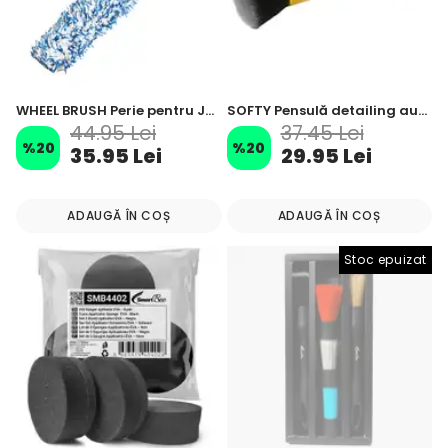
WHEEL BRUSH Perie pentru Jante din Microfibră 50 cm
SOFTY Pensulă detailing auto cu vârf moale 19 cm 30 mm
44.95 Lei
37.45 Lei
%
20
%
20
35.95 Lei
29.95 Lei
ADAUGĂ ÎN COȘ
ADAUGĂ ÎN COȘ
Stoc epuizat