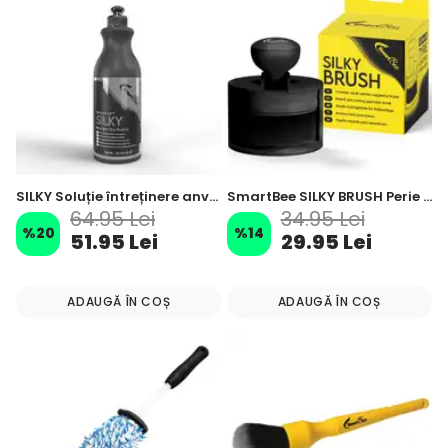
SILKY Soluție întreținere anvelope mat satinat – 500 ml
SmartBee SILKY BRUSH Perie Rotundă pentru Aplicare Dressing Anvelope
64.95 Lei
34.95 Lei
%
20
%
14
51.95 Lei
29.95 Lei
ADAUGĂ ÎN COȘ
ADAUGĂ ÎN COȘ