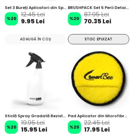
Set 3 Bureți Aplicatori din Spumă
BRUSHPACK Set 5 Perii Detailing Auto cu Capete Interschimbabile
12.45 Lei
87.95 Lei
%
20
%
20
9.95 Lei
70.35 Lei
ADAUGĂ ÎN COȘ
STOC EPUIZAT
Sticlă Spray Gradată Rezistentă la Substanțe Chimice – 600 ml
Pad Aplicator din Microfibră pentru Polish, Ceară și Curățare Bord
19.95 Lei
22.45 Lei
%
20
%
20
15.95 Lei
17.95 Lei