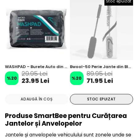
Stoc epuizat
WASHPAD – Burete Auto din Microfibră pentru Spălare
Bwool-50 Perie Jante din Blană de Miel 50cm
29.95 Lei
89.95 Lei
%
20
%
20
23.95 Lei
71.95 Lei
ADAUGĂ ÎN COȘ
STOC EPUIZAT
Produse SmartBee pentru Curățarea
Jantelor și Anvelopelor
Jantele și anvelopele vehiculului sunt zonele unde se