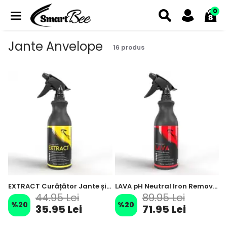
0
Jante Anvelope
16
produs
EXTRACT Curățător Jante și Anvelope – 500 ml
LAVA pH Neutral Iron Remover și Curățător Reactiv Particule de Fier - 500 ml
44.95 Lei
89.95 Lei
%
20
%
20
35.95 Lei
71.95 Lei