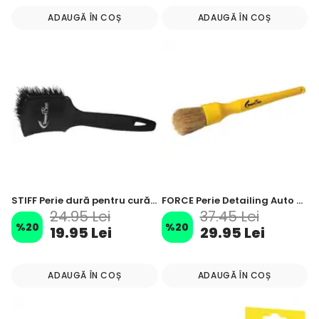
ADAUGĂ ÎN COȘ
ADAUGĂ ÎN COȘ
STIFF Perie dură pentru curățarea anvelopelor auto 21 cm
FORCE Perie Detailing Auto cu Păr de Cal 19cm 30mm
24.95 Lei
37.45 Lei
%
20
%
20
19.95 Lei
29.95 Lei
ADAUGĂ ÎN COȘ
ADAUGĂ ÎN COȘ