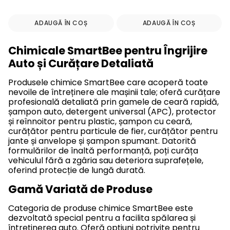
ADAUGĂ ÎN COȘ
ADAUGĂ ÎN COȘ
Chimicale SmartBee pentru Îngrijire
Auto și Curățare Detaliată
Produsele chimice SmartBee care acoperă toate
nevoile de întreținere ale mașinii tale; oferă curățare
profesională detaliată prin gamele de ceară rapidă,
șampon auto, detergent universal (APC), protector
și reînnoitor pentru plastic, șampon cu ceară,
curățător pentru particule de fier, curățător pentru
jante și anvelope și șampon spumant. Datorită
formulărilor de înaltă performanță, poți curăța
vehiculul fără a zgâria sau deteriora suprafețele,
oferind protecție de lungă durată.
Gamă Variată de Produse
Categoria de produse chimice SmartBee este
dezvoltată special pentru a facilita spălarea și
întreținerea auto. Oferă opțiuni potrivite pentru