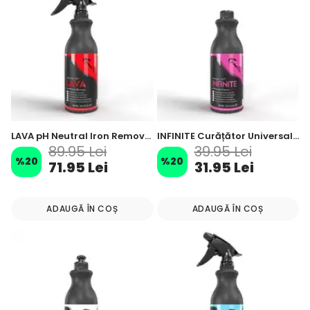
LAVA pH Neutral Iron Remover și Curățător Reactiv Particule de Fier - 500 ml
INFINITE Curățător Universal Auto Interior & Exterior APC Concentrat – 500 ml
89.95 Lei
39.95 Lei
%
20
%
20
71.95 Lei
31.95 Lei
ADAUGĂ ÎN COȘ
ADAUGĂ ÎN COȘ