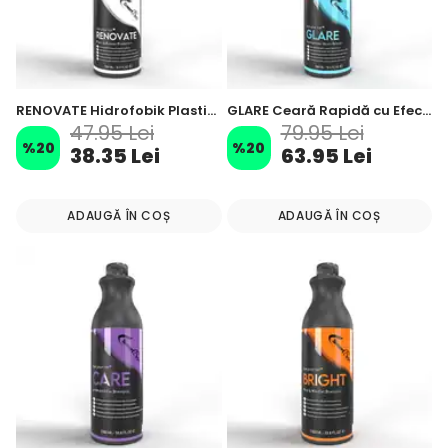
RENOVATE Hidrofobik Plastik Aksam, Trim Koruyucu ve Yenileyici - 500 ml
GLARE Ceară Rapidă cu Efect Ceramic Hidrofob – 500 ml
47.95 Lei
79.95 Lei
%
20
%
20
38.35 Lei
63.95 Lei
ADAUGĂ ÎN COȘ
ADAUGĂ ÎN COȘ