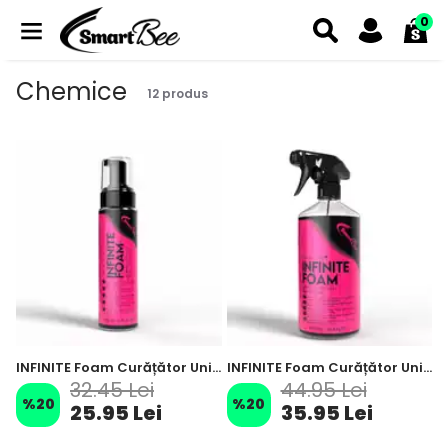
0
Chemice
12
produs
INFINITE Foam Curățător Universal Auto Interior & Exterior APC cu Pompă Spumantă – 200 ml
INFINITE Foam Curățător Universal Auto Interior & Exterior APC cu Spray Spumant – 1000 ml
32.45 Lei
44.95 Lei
%
20
%
20
25.95 Lei
35.95 Lei