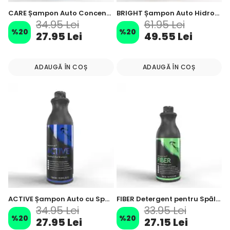
CARE Șampon Auto Concentrat pH Neutru – 1000 ml
BRIGHT Șampon Auto Hidrofob cu Ceară – 1000 ml
34.95 Lei
61.95 Lei
%
20
%
20
27.95 Lei
49.55 Lei
ADAUGĂ ÎN COȘ
ADAUGĂ ÎN COȘ
ACTIVE Șampon Auto cu Spumă Activă Concentrat – 1000 ml
FIBER Detergent pentru Spălarea, Întreținerea și Refacerea Lavetelor din Microfibră – 500 ml
34.95 Lei
33.95 Lei
%
20
%
20
27.95 Lei
27.15 Lei