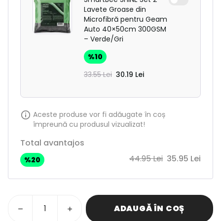
Lavete Groase din
Microfibră pentru Geam
Auto 40×50cm 300GSM
– Verde/Gri
%
10
33.55 Lei
30.19 Lei
Aceste produse vor fi adăugate în coș
împreună cu produsul vizualizat!
Total avantajos
44.95 Lei
35.95 Lei
%
20
ADAUGĂ ÎN COȘ