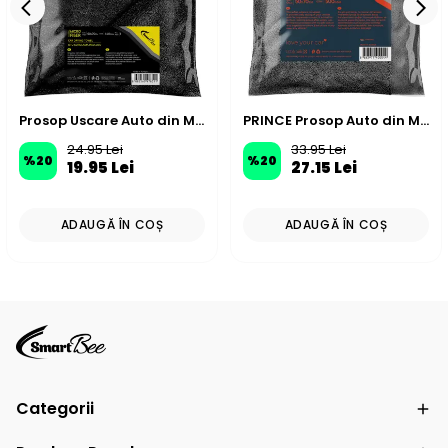
Prosop Uscare Auto din Microfibră Față Dublă 50x70cm 440GSM – Antracit
PRINCE Prosop Auto din Microfibră Fără Margini 50×70cm 500GSM – Gri
24.95 Lei
33.95 Lei
%
20
%
20
19.95 Lei
27.15 Lei
ADAUGĂ ÎN COȘ
ADAUGĂ ÎN COȘ
Categorii