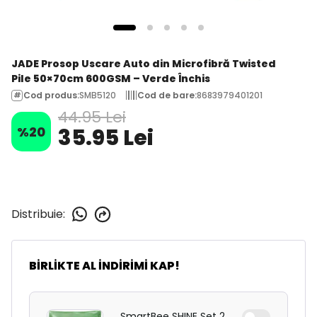
JADE Prosop Uscare Auto din Microfibră Twisted
Pile 50×70cm 600GSM – Verde Închis
Cod produs
:
SMB5120
Cod de bare
:
8683979401201
44.95 Lei
%
20
35.95 Lei
Distribuie
:
BİRLİKTE AL İNDİRİMİ KAP!
SmartBee SHINE Set 2