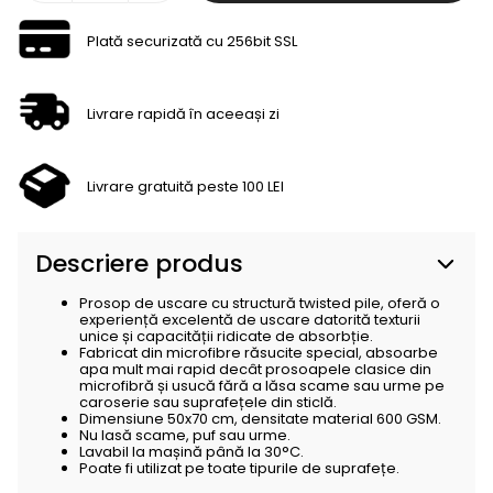
Plată securizată cu 256bit SSL
Livrare rapidă în aceeași zi
Livrare gratuită peste 100 LEI
Descriere produs
Prosop de uscare cu structură twisted pile, oferă o
experiență excelentă de uscare datorită texturii
unice și capacității ridicate de absorbție.
Fabricat din microfibre răsucite special, absoarbe
apa mult mai rapid decât prosoapele clasice din
microfibră și usucă fără a lăsa scame sau urme pe
caroserie sau suprafețele din sticlă.
Dimensiune 50x70 cm, densitate material 600 GSM.
Nu lasă scame, puf sau urme.
Lavabil la mașină până la 30°C.
Poate fi utilizat pe toate tipurile de suprafețe.