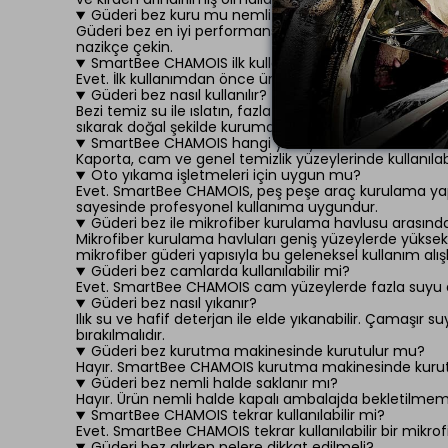
Güderi bez kuru mu nemli mi kullanılmalı?
Güderi bez en iyi performans için nemli halde kullanılm
nazikçe çekin.
SmartBee CHAMOIS ilk kullanımdan önce yıkanmalı
Evet. İlk kullanımdan önce ürünün temiz su ile durula
Güderi bez nasıl kullanılır?
Bezi temiz su ile ıslatın, fazla suyunu sıkın ve silkel
sıkarak doğal şekilde kurumaya bırakın.
SmartBee CHAMOIS hangi yüzeylerde kullanılabilir?
Kaporta, cam ve genel temizlik yüzeylerinde kullanıla
Oto yıkama işletmeleri için uygun mu?
Evet. SmartBee CHAMOIS, peş peşe araç kurulama yapılan
sayesinde profesyonel kullanıma uygundur.
Güderi bez ile mikrofiber kurulama havlusu arasında
Mikrofiber kurulama havluları geniş yüzeylerde yüksek 
mikrofiber güderi yapısıyla bu geleneksel kullanım al
Güderi bez camlarda kullanılabilir mi?
Evet. SmartBee CHAMOIS cam yüzeylerde fazla suyu almak
Güderi bez nasıl yıkanır?
Ilık su ve hafif deterjan ile elde yıkanabilir. Çamaşır
bırakılmalıdır.
Güderi bez kurutma makinesinde kurutulur mu?
Hayır. SmartBee CHAMOIS kurutma makinesinde kurutul
Güderi bez nemli halde saklanır mı?
Hayır. Ürün nemli halde kapalı ambalajda bekletilmemeli
SmartBee CHAMOIS tekrar kullanılabilir mi?
Evet. SmartBee CHAMOIS tekrar kullanılabilir bir mikro
Güderi bez alırken nelere dikkat edilmeli?