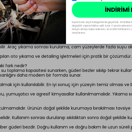
İNDİRİMİ
alıdır. İlk kullanımdan önce temiz su ile durulayın, ardından bezi
 mı?
nması tavsiye edilir. Bu işlem bezin kullanıma hazırlanmasına ve
Kupon kodu seçili kategorilerde geçerlidir. SmartBee 
değişiklik yapma hakkını saklı tutar. E-posta adresinizi
iletişim almayı kabul edersiniz ve Gizlilik Politikamız
eyerek açın. Araç yüzeyindeki fazla suyu bastırmadan, nazik hareket
onaylarsınız.
bilir. Araç yıkama sonrası kurulama, cam yüzeylerde fazla suyu al
 oto yıkama ve detailing işletmeleri için pratik bir çözümdür. Te
ki fark nedir?
su toplama kapasitesi sunarken, güderi bezler sıkılıp tekrar kulla
ışkanlığını daha modern bir formda sunar.
 için kullanılabilir. En iyi sonuç için yüzeyin temiz olması ve be
 suyu, yumuşatıcı ve agresif kimyasallar kullanılmamalıdır. Yıkama
mamalıdır. Ürünün doğal şekilde kurumaya bırakılması tavsiye ed
dir. Kullanım sonrası durulanıp sıkıldıktan sonra doğal şekilde ku
fiber güderi bezdir. Doğru kullanım ve doğru bakım ile uzun sürel