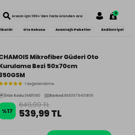
0
likatör
Oto Kokusu
Avantajlı Paketler
Endüstriyel
CHAMOIS Mikrofiber Güderi Oto
Kurulama Bezi 50x70cm
350GSM
1 değerlendirme
Ürün Kodu
:
SMB5180
Barkod
:
8683979401805
649,99 TL
%
17
539,99 TL