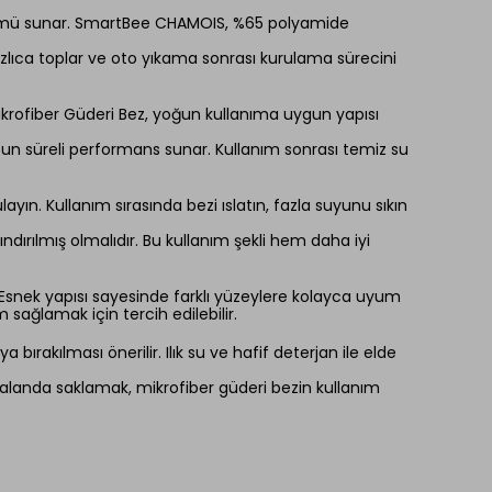
çözümü sunar. SmartBee CHAMOIS, %65 polyamide
zlıca toplar ve oto yıkama sonrası kurulama sürecini
Mikrofiber Güderi Bez, yoğun kullanıma uygun yapısı
zun süreli performans sunar. Kullanım sonrası temiz su
yın. Kullanım sırasında bezi ıslatın, fazla suyunu sıkın
ırılmış olmalıdır. Bu kullanım şekli hem daha iyi
Esnek yapısı sayesinde farklı yüzeylere kolayca uyum
sağlamak için tercih edilebilir.
rakılması önerilir. Ilık su ve hafif deterjan ile elde
landa saklamak, mikrofiber güderi bezin kullanım