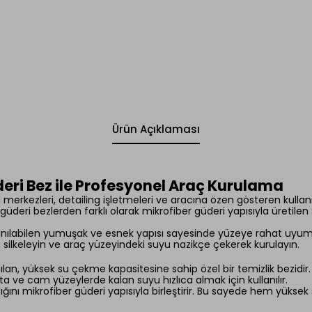
Ürün Açıklaması
ri Bez ile Profesyonel Araç Kurulama
rkezleri, detailing işletmeleri ve aracına özen gösteren kullanıc
k güderi bezlerden farklı olarak mikrofiber güderi yapısıyla üret
nılabilen yumuşak ve esnek yapısı sayesinde yüzeye rahat uyum s
kın, silkeleyin ve araç yüzeyindeki suyu nazikçe çekerek kurulayın.
ılan, yüksek su çekme kapasitesine sahip özel bir temizlik bezidir
ta ve cam yüzeylerde kalan suyu hızlıca almak için kullanılır.
ğını mikrofiber güderi yapısıyla birleştirir. Bu sayede hem yüksek 