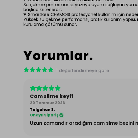
Su çekme performansı, yüzeye uyum sağlayan yumuşak yap
başlıca kriterlerdir.
SmartBee CHAMOIS profesyonel kullanım için neden 
Yüksek su çekme performansı, pratik kullanım yapısı, mi
kurulama çözümü sunar.
Yorumlar
1 değerlendirmeye göre
Cam silme keyfi
20 Temmuz 2026
Tolgahan
S.
Onaylı Sipariş
Uzun zamandır aradığım cam slme bezini 