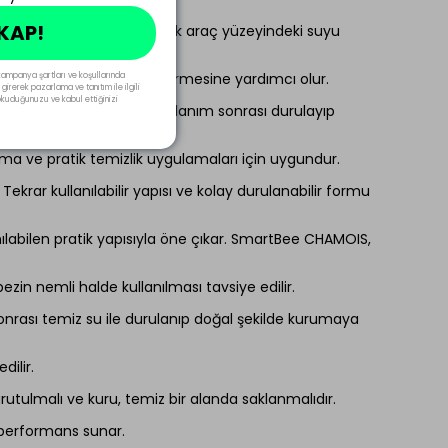
 KAP!
 ıslatıp fazla suyunu sıkarak araç yüzeyindeki suyu
 daha iyi performans göstermesine yardımcı olur.
kampanya şartları ve koşullarında
 girerek pazarlama ve tanıtım ile ilgili
ı okuduğunuzu ve kabul ettiğinizi
lerle çekerek kurulayın. Kullanım sonrası durulayıp
ma ve pratik temizlik uygulamaları için uygundur.
krar kullanılabilir yapısı ve kolay durulanabilir formu
nılabilen pratik yapısıyla öne çıkar. SmartBee CHAMOIS,
zin nemli halde kullanılması tavsiye edilir.
 sonrası temiz su ile durulanıp doğal şekilde kurumaya
ilir.
rutulmalı ve kuru, temiz bir alanda saklanmalıdır.
i performans sunar.