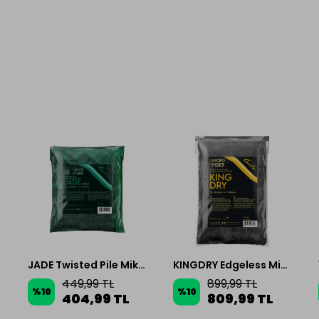
JADE Twisted Pile Mikrofiber Oto Kurulama Havlusu 50×70cm 600GSM – Koyu Yeşil
KINGDRY Edgeless Mikrofiber Oto Kurulama Havlusu 60×90 1000gsm – Antrasit
449,99 TL
899,99 TL
%
10
%
10
404,99 TL
809,99 TL