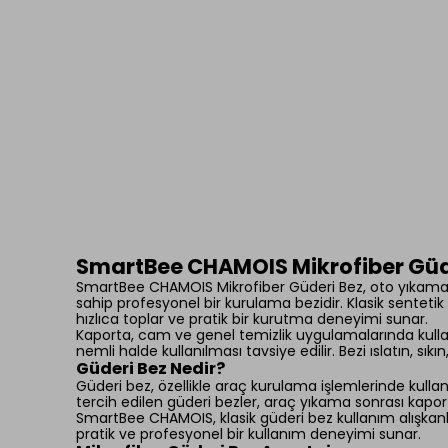
SmartBee CHAMOIS Mikrofiber Güde
SmartBee CHAMOIS Mikrofiber Güderi Bez, oto yıkama me
sahip profesyonel bir kurulama bezidir. Klasik senteti
hızlıca toplar ve pratik bir kurutma deneyimi sunar.
Kaporta, cam ve genel temizlik uygulamalarında kulla
nemli halde kullanılması tavsiye edilir. Bezi ıslatın, sı
Güderi Bez Nedir?
Güderi bez, özellikle araç kurulama işlemlerinde kullan
tercih edilen güderi bezler, araç yıkama sonrası kapor
SmartBee CHAMOIS, klasik güderi bez kullanım alışkanlı
pratik ve profesyonel bir kullanım deneyimi sunar.