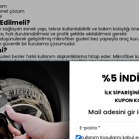
anım
syonel çözüm
i
Edilmeli?
layan esnek yapı, tekrar kullanılabilirlik ve bakım kolaylığı önem
hızlı durulanabilmesi ve pratik şekilde sıkılabilmesi gerekir.
üşünülerek geliştirilmiş mikrofiber güderi bez yapısıyla araç kur
in güvenilir bir kurulama çözümüdür.
mi?
eri bezler farklı kullanım alışkanlıklarına hitap eder. Mikrofiber
ar kullanılabilen pratik yapısıyla özellikle oto yıkama işletmelerind
ri bez kullanımını modern mikrofiber yapı ile birleştirerek hızlı, 
%5 İND
lmak için kullanılan yüksek emiş performansına sahip kurulama b
İLK SİPARİŞİN
ih edilir.
KUPON K
 olarak mikrofiber güderi yapısıyla geliştirilen profesyonel araç
yıkama ve detailing kullanımı için uygundur.
Mail adesini gir 
zlıca toplamak ve yıkama sonrası pratik kurulama yapmak için kull
lama sağlar. Bezin tozlu veya kirli yüzeylerde kullanılmaması ge
Kullanım Koşullarını kabul 