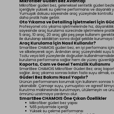
Mikrofiber Güderi Bez Avantajı
Mikrofiber güderi bez, geleneksel sentetik güderi be
içeriğiyle yüksek su çekme performansı ve dayanıklı yap
Yumuşak dokusu sayesinde araç yüzeyinde kontrollü bi
daha pratik hale getirir.
Oto Yıkama ve Detailing İşletmeleri İçin Güd
Profesyonel oto yıkama işletmelerinde hız, dayanıklılı
sayesinde araç kurulama sürecinde işletmelere pratikl
5 araç, 10 araç, 20 araç gibi peş peşe kullanım gerek
ile durulanıp sıkıldıktan sonra doğal şekilde kurumaya b
Araç Kurulama İçin Nasıl Kullanılır?
SmartBee CHAMOIS güderi bez, en iyi performans için nem
ve silkeleyerek açın. Ardından araç yüzeyindeki suyu 
Tozlu veya kirli yüzeylerde doğrudan kullanılmamalıdır
kurulama performansı sağlar hem de yüzey güvenliği
Kaporta, Cam ve Genel Temizlik Kullanımı
SmartBee CHAMOIS Mikrofiber Güderi Bez; araç kaporta
sağlar. Araç yıkama sonrası kalan fazla suyu almak, ca
Güderi Bez Bakımı Nasıl Yapılır?
Ürünün performansını korumak için kullanım sonrası temi
yıkanabilir. Çamaşır suyu, yumuşatıcı ve agresif kimya
Kurutma makinesinde kurutmayın, ütülemeyin ve ürünü
ömrünü uzatmaya yardımcı olur.
SmartBee CHAMOIS Öne Çıkan Özellikler
Mikrofiber güderi bez yapısı
%65 polyamide içeriği
Yüksek su çekme performansı