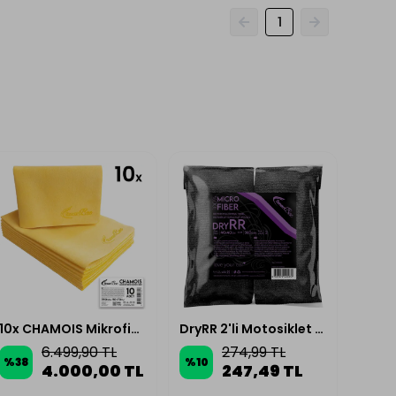
1
10x CHAMOIS Mikrofiber Güderi Oto Kurulama Bezi 50x70cm 350GSM
DryRR 2'li Motosiklet Kurulama Havlusu 40x40cm 360GSM - Siyah
6.499,90 TL
274,99 TL
%
38
%
10
%
10
4.000,00 TL
247,49 TL