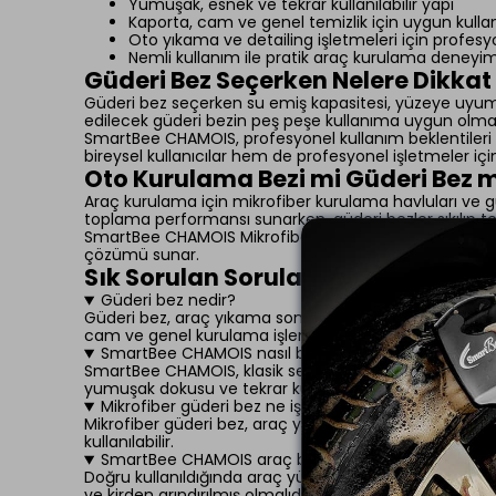
Yumuşak, esnek ve tekrar kullanılabilir yapı
Kaporta, cam ve genel temizlik için uygun kull
Oto yıkama ve detailing işletmeleri için profe
Nemli kullanım ile pratik araç kurulama deneyim
Güderi Bez Seçerken Nelere Dikkat 
Güderi bez seçerken su emiş kapasitesi, yüzeye uyum sağ
edilecek güderi bezin peş peşe kullanıma uygun olması, 
SmartBee CHAMOIS, profesyonel kullanım beklentileri d
bireysel kullanıcılar hem de profesyonel işletmeler iç
Oto Kurulama Bezi mi Güderi Bez 
Araç kurulama için mikrofiber kurulama havluları ve güd
toplama performansı sunarken, güderi bezler sıkılıp tekr
SmartBee CHAMOIS Mikrofiber Güderi Bez, geleneksel güde
çözümü sunar.
Sık Sorulan Sorular
Güderi bez nedir?
Güderi bez, araç yıkama sonrası yüzeyde kalan suyu a
cam ve genel kurulama işlemlerinde yaygın olarak terc
SmartBee CHAMOIS nasıl bir güderi bezdir?
SmartBee CHAMOIS, klasik sentetik güderilerden farklı
yumuşak dokusu ve tekrar kullanılabilir yapısıyla oto 
Mikrofiber güderi bez ne işe yarar?
Mikrofiber güderi bez, araç yüzeyindeki fazla suyu hı
kullanılabilir.
SmartBee CHAMOIS araç boyasını çizer mi?
Doğru kullanıldığında araç yüzeyinde güvenli bir kuru
ve kirden arındırılmış olmalıdır.