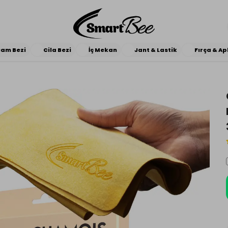
am Bezi
Cila Bezi
İç Mekan
Jant & Lastik
Fırça & Ap