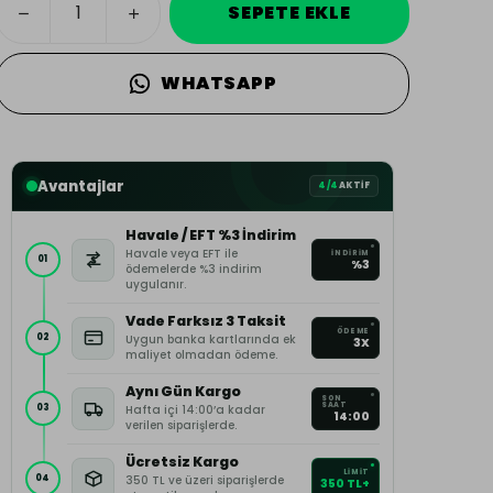
SEPETE EKLE
WHATSAPP
Avantajlar
4/4
AKTİF
Havale / EFT %3 İndirim
Havale veya EFT ile
İNDİRİM
01
%3
ödemelerde %3 indirim
uygulanır.
Vade Farksız 3 Taksit
ÖDEME
02
Uygun banka kartlarında ek
3X
maliyet olmadan ödeme.
Aynı Gün Kargo
SON
SAAT
03
Hafta içi 14:00’a kadar
14:00
verilen siparişlerde.
Ücretsiz Kargo
LİMİT
04
350 TL ve üzeri siparişlerde
350 TL+