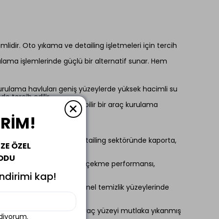
lidir. Oto yıkama ve detailing işletmeleri için tercih
ulama işlemlerinde güçlü bir alternatif sunar. Hem
 kurulama havluları geniş yüzeylerde yüksek hacimli su
e tercih edilir.
pratik ve tekrar kullanılabilir bir araç kurulama
İRİM!
ezidir. Oto yıkama ve detailing sektöründe kaporta,
İZE ÖZEL
ODU
 kurulama bezidir. Yüksek su çekme performansı,
indirimi kap!
anılır. Kaporta, cam ve genel temizlik yüzeylerinde
rekir. Kurulama öncesinde araç yüzeyi mutlaka yıkanmış
ediyorum.