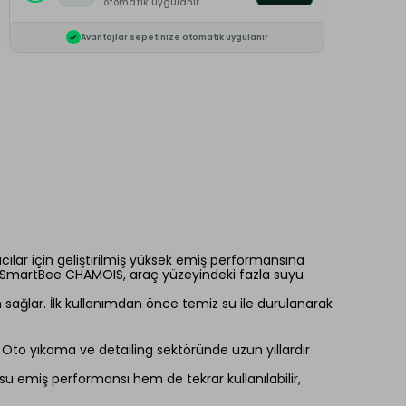
otomatik uygulanır.
Avantajlar sepetinize otomatik uygulanır
ılar için geliştirilmiş yüksek emiş performansına
ilen SmartBee CHAMOIS, araç yüzeyindeki fazla suyu
ağlar. İlk kullanımdan önce temiz su ile durulanarak
. Oto yıkama ve detailing sektöründe uzun yıllardır
su emiş performansı hem de tekrar kullanılabilir,