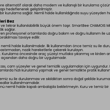
zlere alternatif olarak daha modern ve kullanışlı bir kurulama 
ı hedeflenerek geliştirilmiştir.
r kurulama sağlar. Nemli halde kullanıldığında suyu yüzeyden hı
eri Bez
k ve tekrar kullanılabilirlik büyük önem taşır. SmartBee CHAMOIS 
ik sağlar.
tiren profesyonel ortamlarda doğru bakım ve doğru kullanım ile u
ırakılması tavsiye edilir.
li halde kullanılmalıdır. İlk kullanımdan önce temiz su ile durula
bastırmadan, nazik hareketlerle çekerek kurulayın.
. Kurulama öncesinde araç yüzeyi mutlaka yıkanmış ve kirden arınd
 açısından daha doğru bir uygulamadır.
sı, cam yüzeyler ve genel temizlik uygulamaları için uygundur. 
mlarda hızlı kurulama yapmak ve genel temizlikte pratik kullanım 
z su ile durulanması ve sıkıldıktan sonra doğal şekilde kurumaya bı
sallar kullanılmamalıdır.
 nemli halde kapalı ambalajda bekletmeyin. Kuru ve temiz bir a