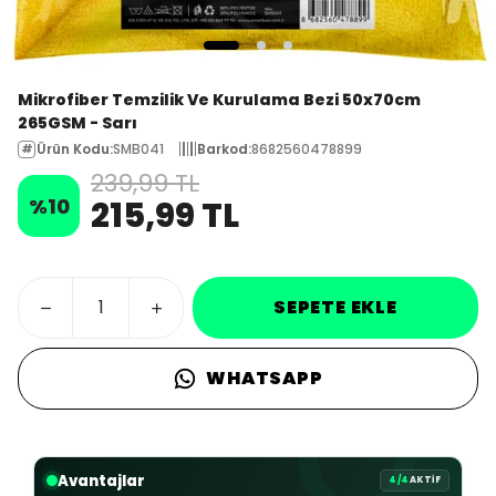
Mikrofiber Temzilik Ve Kurulama Bezi 50x70cm
265GSM - Sarı
Ürün Kodu
:
SMB041
Barkod
:
8682560478899
239,99 TL
%
10
215,99 TL
SEPETE EKLE
WHATSAPP
Avantajlar
4/4
AKTİF