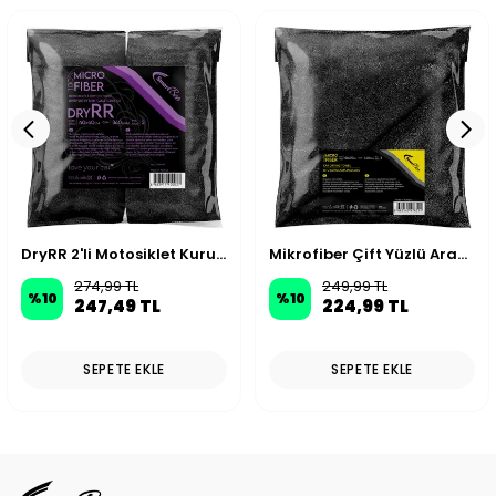
DryRR 2'li Motosiklet Kurulama Havlusu 40x40cm 360GSM - Siyah
Mikrofiber Çift Yüzlü Araç Kurulama Bezi 50x70cm 440GSM - Antrasit
274,99 TL
249,99 TL
%
10
%
10
247,49 TL
224,99 TL
SEPETE EKLE
SEPETE EKLE