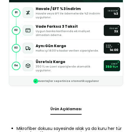
Havale / EFT %3 İndirim
İNDİRİM
01
Havale veya EFT ile ödemelerde %3 indirim
%3
uygulanır.
Vade Farksız 3 Taksit
ÖDEME
02
Uygun banka kartlarında ek maliyet
3X
olmadan ödeme.
Aynı Gün Kargo
SON
SAAT
03
14:00
Hafta içi 14:00’a kadar verilen siparişlerde.
Ücretsiz Kargo
LİMİT
04
350 TL ve üzeri siparişlerde otomatik
350 TL+
uygulanır.
Avantajlar sepetinize otomatik uygulanır
Ürün Açıklaması
Mikrofiber dokusu sayesinde ıslak ya da kuru her tür