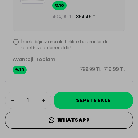
%
10
404,99 TL
364,49 TL
İncelediğiniz ürün ile birlikte bu ürünler de
sepetinize eklenecektir!
Avantajlı Toplam
799,99 TL
719,99 TL
%
10
SEPETE EKLE
WHATSAPP