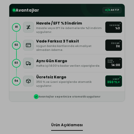
Avantajlar
4/4
AKTİF
Havale / EFT %3 İndirim
İNDİRİM
01
Havale veya EFT ile ödemelerde %3 indirim
%3
uygulanır.
Vade Farksız 3 Taksit
ÖDEME
02
Uygun banka kartlarında ek maliyet
3X
olmadan ödeme.
Aynı Gün Kargo
SON
SAAT
03
14:00
Hafta içi 14:00’a kadar verilen siparişlerde.
Ücretsiz Kargo
LİMİT
04
350 TL ve üzeri siparişlerde otomatik
350 TL+
uygulanır.
Avantajlar sepetinize otomatik uygulanır
Ürün Açıklaması