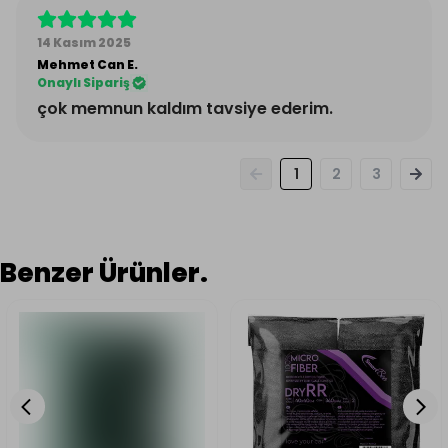
14 Kasım 2025
Mehmet Can
E.
Onaylı Sipariş
çok memnun kaldım tavsiye ederim.
1
2
3
Benzer Ürünler.