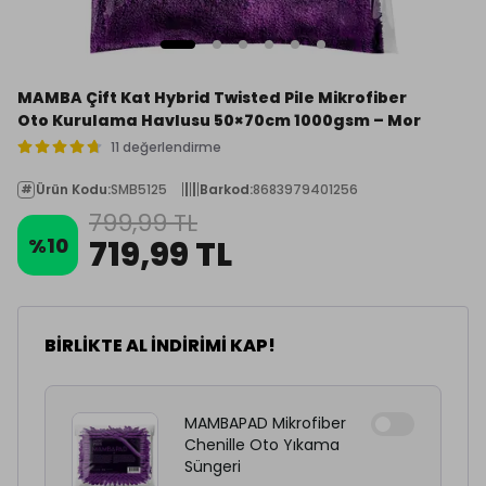
MAMBA Çift Kat Hybrid Twisted Pile Mikrofiber
Oto Kurulama Havlusu 50×70cm 1000gsm – Mor
11 değerlendirme
Ürün Kodu
:
SMB5125
Barkod
:
8683979401256
799,99 TL
%
10
719,99 TL
BİRLİKTE AL İNDİRİMİ KAP!
MAMBAPAD Mikrofiber
Chenille Oto Yıkama
Süngeri