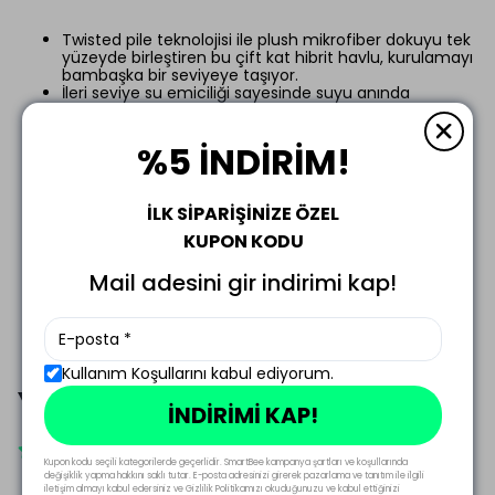
Twisted pile teknolojisi ile plush mikrofiber dokuyu tek
yüzeyde birleştiren bu çift kat hibrit havlu, kurulamayı
bambaşka bir seviyeye taşıyor.
İleri seviye su emiciliği sayesinde suyu anında
hapseder, asla iz veya damla bırakmaz.
Kenarsız yapısı, aracınızın boya yüzeyine zarar verme
riskini ortadan kaldırır; güvenli ve pürüzsüz bir kullanım
%5 İNDİRİM!
sunar.
Kaporta ve cam yüzeylerde tüy bırakmadan izsiz ve
profesyonel bir sonuç elde etmek isteyenler için ideal
İLK SİPARİŞİNİZE ÖZEL
tercihtir.
50x70cm ölçü 1000gr/m2 kumaş gramajı.
KUPON KODU
Kesinlikle Hav/Tüy/Leke bırakmaz.
Çamaşır makinesinde 30°C’ye kadar yıkanabilir.
Mail adesini gir indirimi kap!
Her türlü yüzeyde kullanılabilir.
Kullanım Koşullarını kabul ediyorum.
Yorumlar
İNDİRİMİ KAP!
11 değerlendirmeye göre
Kupon kodu seçili kategorilerde geçerlidir. SmartBee kampanya şartları ve koşullarında
değişiklik yapma hakkını saklı tutar. E-posta adresinizi girerek pazarlama ve tanıtım ile ilgili
iletişim almayı kabul edersiniz ve Gizlilik Politikamızı okuduğunuzu ve kabul ettiğinizi