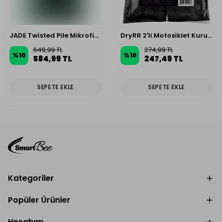
JADE Twisted Pile Mikrofiber Oto Kurulama Havlusu 60×90cm 600GSM – Koyu Yeşil
DryRR 2'li Motosiklet Kurulama Havlusu 40x40cm 360GSM - Siyah
649,99 TL
274,99 TL
%
10
%
10
584,99 TL
247,49 TL
SEPETE EKLE
SEPETE EKLE
Kategoriler
Popüler Ürünler
Hesabım