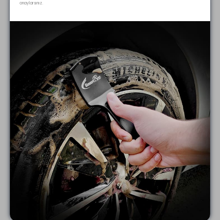
onaylarsınız.
Çok iyi
14 Ocak 2026
İsa
K.
Onaylı Sipariş
Kaliteli ürün
Vaadini Gerçeklemiyor
21 Aralık 2025
Münteha
M.
Onaylı Sipariş
Evet, su emiciliği iyi ama seramik kaplamalı
B-SUV'da kalan suyu çekerken bile üçüncü
atış itibariyle fazlasıyla su izi bırakıyor. Hiç de
öyle tek havluyla bir araba kurulamak
mümkün değil.