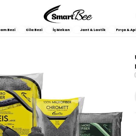
am Bezi
Cila Bezi
İç Mekan
Jant & Lastik
Fırça & Ap