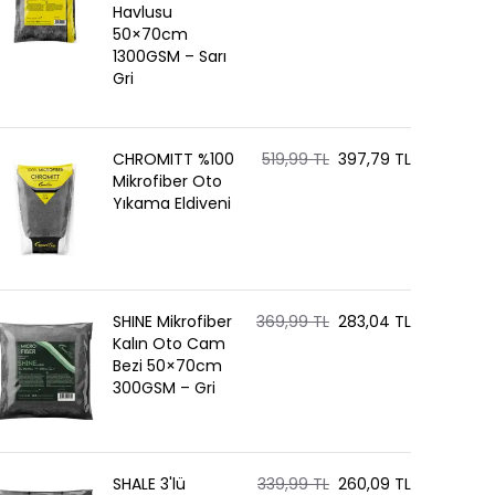
Havlusu
50×70cm
1300GSM – Sarı
Gri
CHROMITT %100
519,99 TL
397,79 TL
Mikrofiber Oto
Yıkama Eldiveni
SHINE Mikrofiber
369,99 TL
283,04 TL
Kalın Oto Cam
Bezi 50×70cm
300GSM – Gri
SHALE 3'lü
339,99 TL
260,09 TL