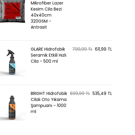
Mikrofiber Lazer
Kesim Cila Bezi
40x40cm
320GSM -
Antrasit
GLARE Hidrofobik
799,99 TL
611,99 TL
Seramik Etkili Hızlı
Cila - 500 ml
BRIGHT Hidrofobik
699,99 TL
535,49 TL
Cilalı Oto Yıkama
Şampuanı - 1000
ml