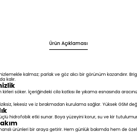
Ürün Açıklaması
mizlemekle kalmaz; parlak ve göz alıcı bir görünüm kazandırır. Br
a kalır.
izlik
eri söker. İçeriğindeki cila katkısı ile yıkama esnasında aracınıza
 Çiziksiz, lekesiz ve iz bırakmadan kurulama sağlar. Yüksek GSM d
lık
ve güçlü hidrofobik etki sunar. Boya yüzeyini korur, su ve kir tutulumu
 Bakım
anslı ürünleri bir araya getirir. Hem günlük bakımda hem de özel de