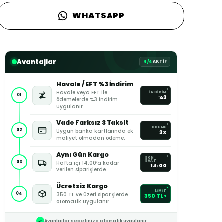
WHATSAPP
Avantajlar
4/4
AKTİF
Havale / EFT %3 İndirim
Havale veya EFT ile
İNDİRİM
01
%3
ödemelerde %3 indirim
uygulanır.
Vade Farksız 3 Taksit
ÖDEME
02
Uygun banka kartlarında ek
3X
maliyet olmadan ödeme.
Aynı Gün Kargo
SON
SAAT
03
Hafta içi 14:00’a kadar
14:00
verilen siparişlerde.
Ücretsiz Kargo
LİMİT
04
350 TL ve üzeri siparişlerde
350 TL+
otomatik uygulanır.
Avantajlar sepetinize otomatik uygulanır