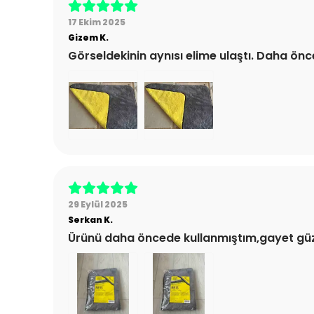
17 Ekim 2025
Gizem
K.
Görseldekinin aynısı elime ulaştı. Daha ön
29 Eylül 2025
Serkan
K.
Ürünü daha öncede kullanmıştım,gayet güzel