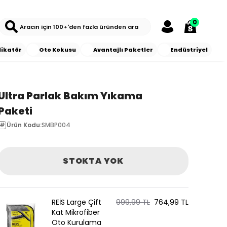
0
likatör
Oto Kokusu
Avantajlı Paketler
Endüstriyel
Ultra Parlak Bakım Yıkama
Paketi
Ürün Kodu
:
SMBP004
STOKTA YOK
REİS Large Çift
999,99 TL
764,99 TL
Kat Mikrofiber
Oto Kurulama