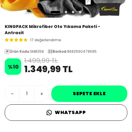
KINGPACK Mikrofiber Oto Yıkama Paketi -
Antrasit
17 değerlendirme
Ürün Kodu
:
SMB358
Barkod
:
8682560478585
1.499,99 TL
%
10
1.349,99 TL
SEPETE EKLE
WHATSAPP