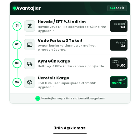
Avantajlar
4/4
AKTİF
Havale / EFT %3 İndirim
İNDİRİM
01
Havale veya EFT ile ödemelerde %3 indirim
%3
uygulanır.
Vade Farksız 3 Taksit
ÖDEME
02
Uygun banka kartlarında ek maliyet
3X
olmadan ödeme.
Aynı Gün Kargo
SON
SAAT
03
14:00
Hafta içi 14:00’a kadar verilen siparişlerde.
Ücretsiz Kargo
LİMİT
04
350 TL ve üzeri siparişlerde otomatik
350 TL+
uygulanır.
Avantajlar sepetinize otomatik uygulanır
Ürün Açıklaması