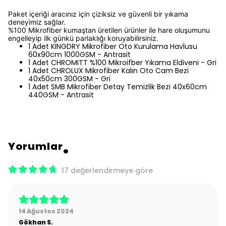
Paket içeriği aracınız için çiziksiz ve güvenli bir yıkama
deneyimiz sağlar.
%100 Mikrofiber kumaştan üretilen ürünler ile hare oluşumunu
engelleyip ilk günkü parlaklığı koruyabilirsiniz.
1 Adet KINGDRY Mikrofiber Oto Kurulama Havlusu
60x90cm 1000GSM - Antrasit
1 Adet CHROMITT %100 Mikroifber Yıkama Eldiveni - Gri
1 Adet CHROLUX Mikrofiber Kalın Oto Cam Bezi
40x50cm 300GSM - Gri
1 Adet SMB Mikrofiber Detay Temizlik Bezi 40x60cm
440GSM - Antrasit
Yorumlar
17 değerlendirmeye göre
14 Ağustos 2024
Gökhan
S.