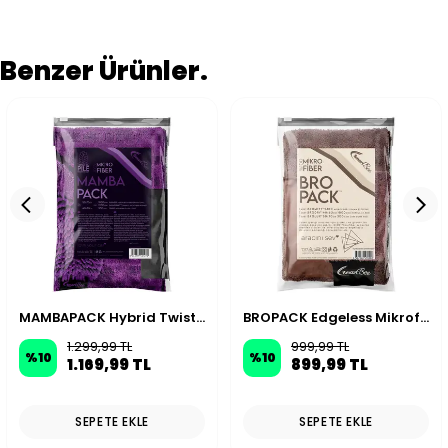
Benzer Ürünler.
MAMBAPACK Hybrid Twisted Pile Mikrofiber Oto Yıkama Paketi - Mor
BROPACK Edgeless Mikrofiber Oto Yıkama Paketi - Kahverengi
1.299,99 TL
999,99 TL
%
10
%
10
1.169,99 TL
899,99 TL
SEPETE EKLE
SEPETE EKLE