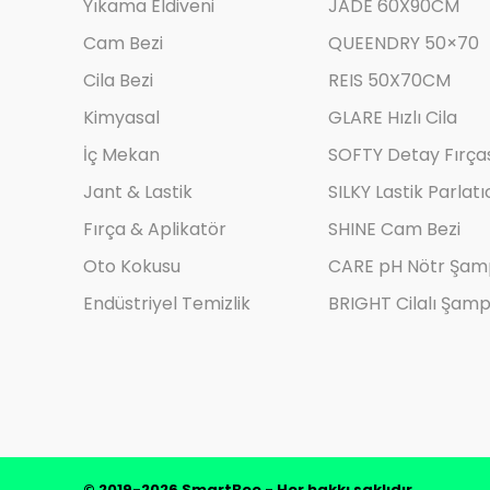
Yıkama Eldiveni
JADE 60X90CM
Cam Bezi
QUEENDRY 50×70
Cila Bezi
REIS 50X70CM
Kimyasal
GLARE Hızlı Cila
İç Mekan
SOFTY Detay Fırça
Jant & Lastik
SILKY Lastik Parlatı
Fırça & Aplikatör
SHINE Cam Bezi
Oto Kokusu
CARE pH Nötr Şa
Endüstriyel Temizlik
BRIGHT Cilalı Şam
© 2019-2026 SmartBee - Her hakkı saklıdır.