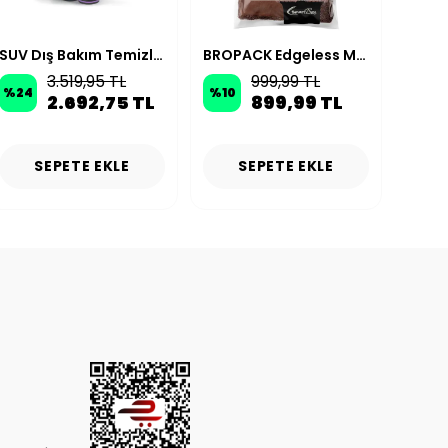
SUV Dış Bakım Temizlik Paketi
BROPACK Edgeless Mikrofiber Oto Yıkama Paketi - Kahverengi
3.519,95 TL
999,99 TL
%
24
%
10
%
20
2.692,75 TL
899,99 TL
SEPETE EKLE
SEPETE EKLE