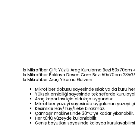
1x Mikrofiber Çift Yüzlü Araç Kurulama Bezi 50x70cm
1x Mikrofiber Baklava Desen Cam Bezi 50x70cm 235G
1x Mikrofiber Araç Yıkama Eldiveni
Mikrofiber dokusu sayesinde ıslak ya da kuru h
Yüksek emiciliği sayesinde tek seferde kurulayabil
Araç kaportası için oldukça uygundur.
Mikrofiber yüzeyi sayesinde uygulanan yüzeyi ç
Kesinlikle Hav/Tüy/Leke bırakmaz.
Çamaşır makinesinde 30°C’ye kadar yıkanabilir.
Her türlü yüzeyde kullanılabilir.
Geniş boyutları sayesinde kolayca kurulayabilirsi