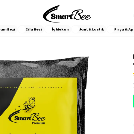
am Bezi
Cila Bezi
İç Mekan
Jant & Lastik
Fırça & Ap