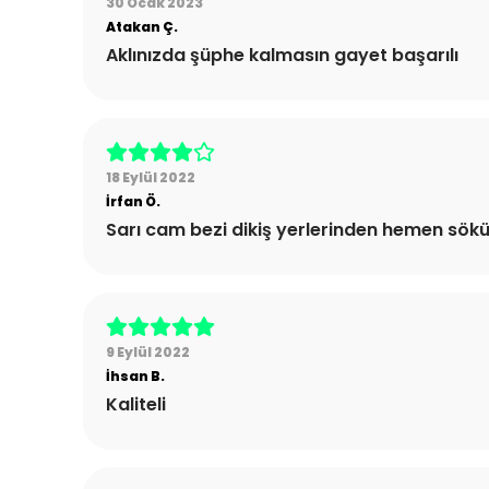
30 Ocak 2023
Atakan
Ç.
Aklınızda şüphe kalmasın gayet başarılı
18 Eylül 2022
İrfan
Ö.
Sarı cam bezi dikiş yerlerinden hemen sö
9 Eylül 2022
İhsan
B.
Kaliteli