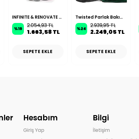
INFINITE & RENOVATE Deri ve Plastik Bakım Temizlik Paketi
Twisted Parlak Bakım Yıkama Paketi
2.054,93 TL
2.939,95 TL
%
19
%
24
1.663,58 TL
2.249,05 TL
SEPETE EKLE
SEPETE EKLE
nler
Hesabım
Bilgi
Giriş Yap
İletişim