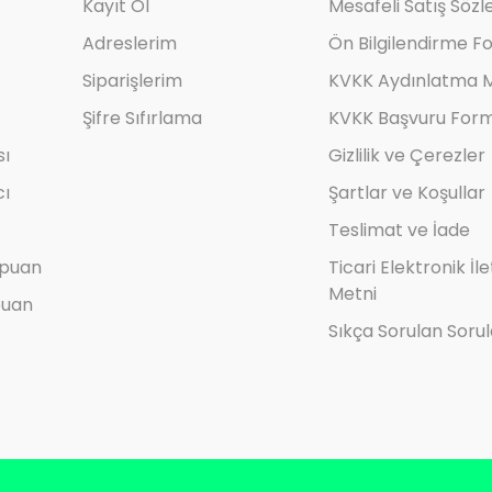
Kayıt Ol
Mesafeli Satış Söz
Adreslerim
Ön Bilgilendirme F
Siparişlerim
KVKK Aydınlatma M
Şifre Sıfırlama
KVKK Başvuru For
sı
Gizlilik ve Çerezler
cı
Şartlar ve Koşullar
Teslimat ve İade
mpuan
Ticari Elektronik İl
Metni
puan
Sıkça Sorulan Sorul