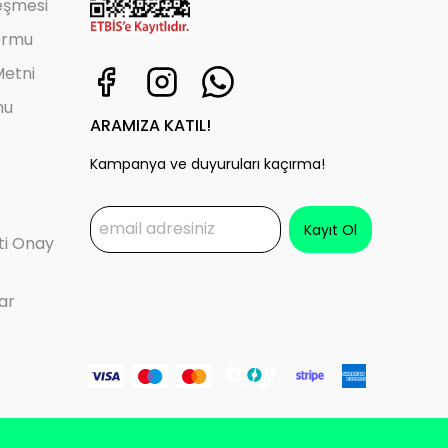
leşmesi
ormu
etni
mu
ARAMIZA KATIL!
Kampanya ve duyuruları kaçırma!
Kayıt Ol
eti Onay
ar