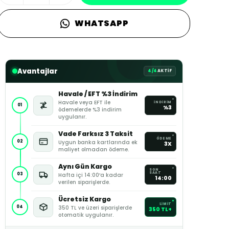
WHATSAPP
Avantajlar
4/4
AKTİF
Havale / EFT %3 İndirim
Havale veya EFT ile
İNDİRİM
01
%3
ödemelerde %3 indirim
uygulanır.
Vade Farksız 3 Taksit
ÖDEME
02
Uygun banka kartlarında ek
3X
maliyet olmadan ödeme.
Aynı Gün Kargo
SON
SAAT
03
Hafta içi 14:00’a kadar
14:00
verilen siparişlerde.
Ücretsiz Kargo
LİMİT
04
350 TL ve üzeri siparişlerde
350 TL+
otomatik uygulanır.