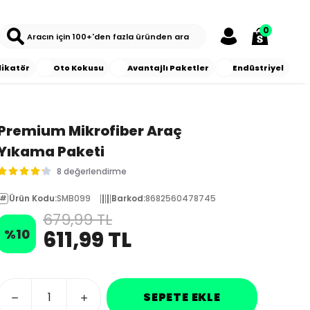
0
likatör
Oto Kokusu
Avantajlı Paketler
Endüstriyel
Premium Mikrofiber Araç
Yıkama Paketi
8 değerlendirme
Ürün Kodu
:
SMB099
Barkod
:
8682560478745
679,99 TL
%
10
611,99 TL
SEPETE EKLE