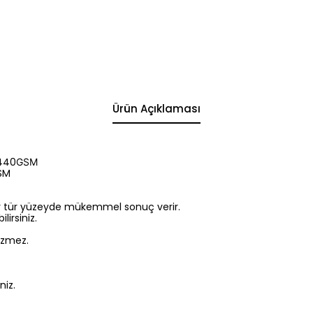
Ürün Açıklaması
 440
GSM
SM
er tür yüzeyde mükemmel sonuç verir.
irsiniz.
izmez.
niz.